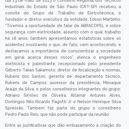
dia 23 de maio de 2023 o Conselho Regional dos Técnicos
Industriais do Estado de São Paulo (CRT-SP) recebeu, a
convite do Grupo de Trabalho de Eletrotécnica, o
fundador e diretor executivo da entidade, Edson Martinho.
“Tivemos a oportunidade de falar da ABRACOPEL e sobre
segurança com eletricidade, assunto com o qual trabalho
há 18 anos; também apresentamos estatísticas sobre os
acidentes mostrando o que, de fato, vem acontecendo; e
destacamos a importância de conscientizar a sociedade
em geral acerca desses riscos”, elenca o engenheiro
eletricista e palestrante, recepcionado pelo presidente
Gilberto Takao Sakamoto; diretor de fiscalização e normas,
Rubens dos Santos; gerente de departamento técnico,
Rubens de Campos; assessor da presidência, Mesaque
Araújo da Silva; e pelos conselheiros integrantes do grupo:
Adriano Simões de Oliveira, Altamar Antunes Alves,
Domingos Nilo Ricardo Pagotti Jr e Nelson Henrique Silva
Spressão. Também faz parte do grupo o conselheiro
Pedro Paulo Reis, que não pode participar da reunião.
Entre as justificativas que dão embasamento à criação do