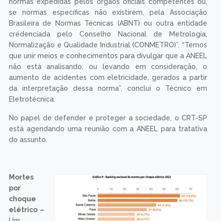
normas expedidas pelos órgãos oficiais competentes ou,
se normas específicas não existirem, pela Associação
Brasileira de Normas Técnicas (ABNT) ou outra entidade
credenciada pelo Conselho Nacional de Metrologia,
Normalização e Qualidade Industrial (CONMETRO)”. “Temos
que unir meios e conhecimentos para divulgar que a ANEEL
não está analisando, ou levando em consideração, o
aumento de acidentes com eletricidade, gerados a partir
da interpretação dessa norma”, conclui o Técnico em
Eletrotécnica.
No papel de defender e proteger a sociedade, o CRT-SP
está agendando uma reunião com a ANEEL para tratativa
do assunto.
Mortes
por
choque
elétrico –
Um