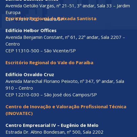
Avenida Getúlio Vargas, nº 21-51, 3º andar, Sala 33 – Jardim
Europa
Escritório Regional da Baixada Santista
CEP 17017-000 – Bauru/SP
Edifício Helbor Offices
Avenida Benjamin Constant, nº 61, 22º andar, Sala 2207 –
Centro
CEP 11310-500 – São Vicente/SP
Escritório Regional do Vale do Paraíba
Edifício Osvaldo Cruz
Avenida Marechal Floriano Peixoto, nº 347, 9º andar, Sala
910 – Centro
CEP 12210-030 – São José dos Campos/SP
Centro de Inovação e Valoração Profissional Técnica
(INOVATEC)
Centro Empresarial IV – Eugênio de Melo
Estrada Dr. Altino Bondesan, nº 500, Sala 2202