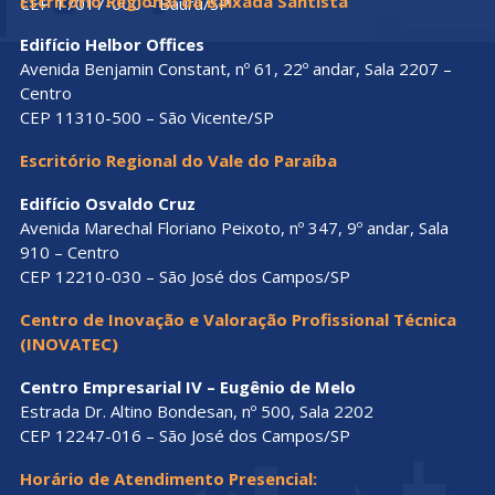
Escritório Regional da Baixada Santista
CEP 17017-000 – Bauru/SP
Edifício Helbor Offices
Avenida Benjamin Constant, nº 61, 22º andar, Sala 2207 –
Centro
CEP 11310-500 – São Vicente/SP
Escritório Regional do Vale do Paraíba
Edifício Osvaldo Cruz
Avenida Marechal Floriano Peixoto, nº 347, 9º andar, Sala
910 – Centro
CEP 12210-030 – São José dos Campos/SP
Centro de Inovação e Valoração Profissional Técnica
(INOVATEC)
Centro Empresarial IV – Eugênio de Melo
Estrada Dr. Altino Bondesan, nº 500, Sala 2202
CEP 12247-016 – São José dos Campos/SP
Horário de Atendimento Presencial: