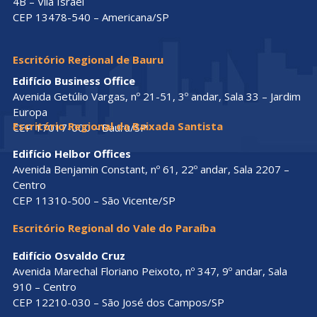
4B – Vila Israel
CEP 13478-540 – Americana/SP
Escritório Regional de Bauru
Edifício Business Office
Avenida Getúlio Vargas, nº 21-51, 3º andar, Sala 33 – Jardim
Europa
Escritório Regional da Baixada Santista
CEP 17017-000 – Bauru/SP
Edifício Helbor Offices
Avenida Benjamin Constant, nº 61, 22º andar, Sala 2207 –
Centro
CEP 11310-500 – São Vicente/SP
Escritório Regional do Vale do Paraíba
Edifício Osvaldo Cruz
Avenida Marechal Floriano Peixoto, nº 347, 9º andar, Sala
910 – Centro
CEP 12210-030 – São José dos Campos/SP