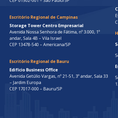
CEP 01502-001 – São Paulo/SP
C
E
Escritório Regional de Campinas
C
Storage Tower Centro Empresarial
Avenida Nossa Senhora de Fátima, nº 3.000, 1º
H
andar, Sala 4B – Vila Israel
S
CEP 13478-540 – Americana/SP
S
Escritório Regional de Bauru
E
Edifício Business Office
Avenida Getúlio Vargas, nº 21-51, 3º andar, Sala 33
S
– Jardim Europa
1
CEP 17017-000 – Bauru/SP