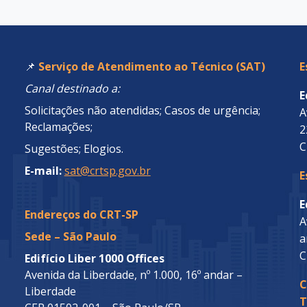
📌
Serviço de Atendimento ao Técnico (SAT)
E
Canal destinado a:
E
Solicitações não atendidas; Casos de urgência;
A
Reclamações;
2
C
Sugestões; Elogios.
E-mail:
sat@crtsp.gov.br
E
E
Endereços do CRT-SP
A
Sede – São Paulo
a
C
Edifício Liber 1000 Offices
Avenida da Liberdade, nº 1.000, 16º andar –
C
Liberdade
T