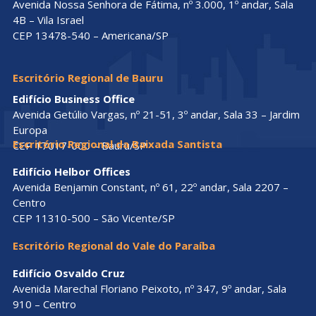
Avenida Nossa Senhora de Fátima, nº 3.000, 1º andar, Sala
4B – Vila Israel
CEP 13478-540 – Americana/SP
Escritório Regional de Bauru
Edifício Business Office
Avenida Getúlio Vargas, nº 21-51, 3º andar, Sala 33 – Jardim
Europa
Escritório Regional da Baixada Santista
CEP 17017-000 – Bauru/SP
Edifício Helbor Offices
Avenida Benjamin Constant, nº 61, 22º andar, Sala 2207 –
Centro
CEP 11310-500 – São Vicente/SP
Escritório Regional do Vale do Paraíba
Edifício Osvaldo Cruz
Avenida Marechal Floriano Peixoto, nº 347, 9º andar, Sala
910 – Centro