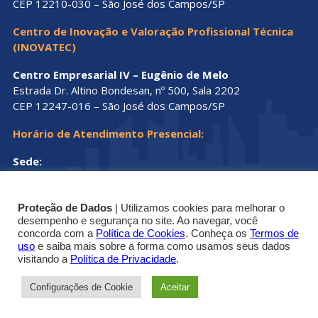
CEP 12210-030 – São José dos Campos/SP
Centro de Inovação e Valoração Profissional Técnica
(INOVATEC)
Centro Empresarial IV – Eugênio de Melo
Estrada Dr. Altino Bondesan, nº 500, Sala 2202
CEP 12247-016 – São José dos Campos/SP
Horário de Atendimento Presencial:
Sede:
Segunda a sexta-feira, das 8h às 17h.
Proteção de Dados
| Utilizamos cookies para melhorar o
Escritórios Regionais:
desempenho e segurança no site. Ao navegar, você
concorda com a
Política de Cookies
. Conheça os
Termos de
Segunda a sexta-feira, das 8h30 às 12h e das 13h30 às
uso
e saiba mais sobre a forma como usamos seus dados
© Copyright 2019 - 2025 | Conselho Regional dos
16h.
visitando a
Política de Privacidade
.
Técnicos Industriais do Estado de São Paulo
Configurações de Cookie
Aceitar