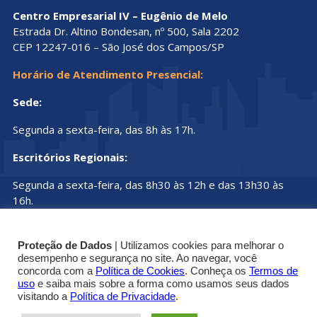
Centro Empresarial IV – Eugênio de Melo
Estrada Dr. Altino Bondesan, nº 500, Sala 2202
CEP 12247-016 – São José dos Campos/SP
Horário de Atendimento Presencial:
Sede:
Segunda a sexta-feira, das 8h às 17h.
Escritórios Regionais:
Segunda a sexta-feira, das 8h30 às 12h e das 13h30 às
16h.
Proteção de Dados
| Utilizamos cookies para melhorar o
desempenho e segurança no site. Ao navegar, você
concorda com a
Política de Cookies
. Conheça os
Termos de
uso
e saiba mais sobre a forma como usamos seus dados
© Copyright 2019 - 2025 | Conselho Regional dos
visitando a
Política de Privacidade
.
Técnicos Industriais do Estado de São Paulo