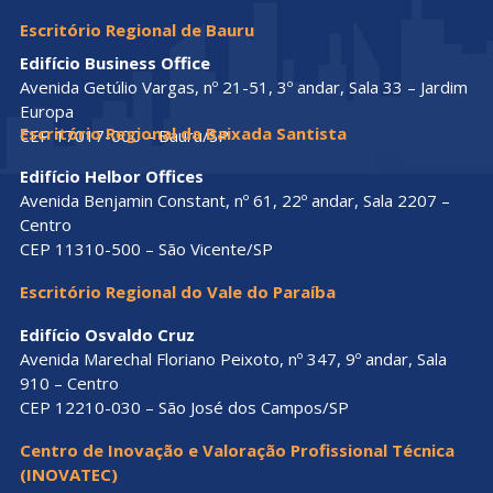
Escritório Regional de Bauru
Edifício Business Office
Avenida Getúlio Vargas, nº 21-51, 3º andar, Sala 33 – Jardim
Europa
Escritório Regional da Baixada Santista
CEP 17017-000 – Bauru/SP
Edifício Helbor Offices
Avenida Benjamin Constant, nº 61, 22º andar, Sala 2207 –
Centro
CEP 11310-500 – São Vicente/SP
Escritório Regional do Vale do Paraíba
Edifício Osvaldo Cruz
Avenida Marechal Floriano Peixoto, nº 347, 9º andar, Sala
910 – Centro
CEP 12210-030 – São José dos Campos/SP
Centro de Inovação e Valoração Profissional Técnica
(INOVATEC)