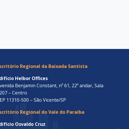
scritório Regional da Baixada Santista
difício Helbor Offices
venida Benjamin Constant, nº 61, 22º andar, Sala
207 – Centro
EP 11310-500 – São Vicente/SP
scritório Regional do Vale do Paraíba
difício Osvaldo Cruz