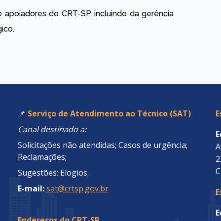
apoiadores do CRT-SP, incluindo da gerência
ico.
📌
Serviço de Atendimento ao Técnico (SAT)
E
Canal destinado a:
E
Solicitações não atendidas; Casos de urgência;
A
Reclamações;
2
C
Sugestões; Elogios.
E-mail:
sat@crtsp.gov.br
E
E
Endereços do CRT-SP