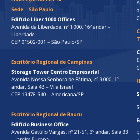
A
Sede – São Paulo
a
C
Edifício Liber 1000 Offices
Avenida da Liberdade, nº 1.000, 16º andar –
C
Liberdade
T
CEP 01502-001 – São Paulo/SP
C
E
Escritório Regional de Campinas
C
Storage Tower Centro Empresarial
Avenida Nossa Senhora de Fátima, nº 3.000, 1º
H
andar, Sala 4B – Vila Israel
S
CEP 13478-540 – Americana/SP
S
Escritório Regional de Bauru
E
Edifício Business Office
Avenida Getúlio Vargas, nº 21-51, 3º andar, Sala 33
S
– Jardim Europa