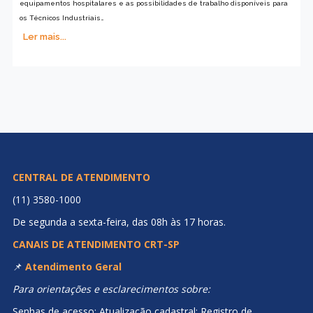
equipamentos hospitalares e as possibilidades de trabalho disponíveis para
os Técnicos Industriais…
Ler mais...
CENTRAL DE ATENDIMENTO
(11) 3580-1000
De segunda a sexta-feira, das 08h às 17 horas.
CANAIS DE ATENDIMENTO CRT-SP
📌
Atendimento Geral
Para orientações e esclarecimentos sobre:
Senhas de acesso; Atualização cadastral; Registro de