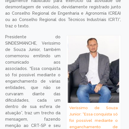
legalmente habilitado para exercício da atividade de
desmontagem de veículos, devidamente registrado junto
ao Conselho Regional de Engenharia e Agronomia (CREA)
ou ao Conselho Regional dos Técnicos Industriais (CRT)”,
traz o texto.
Presidente do
SINDESMANCHE, Veríssimo
de Souza Junior, também
comemorou emitindo um
comunicado aos
associados. “Essa conquista
só foi possível mediante o
enganchamento de várias
entidades, que não se
curvaram diante das
dificuldades, cada um
dentro de sua esfera de
Veríssimo de Souza
atuação”, traz um trecho da
Junior: “Essa conquista só
mensagem, fazendo
foi possível mediante o
menção ao CRT-SP e seu
enganchamento de