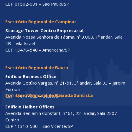
CEP 01502-001 – São Paulo/SP
Escritório Regional de Campinas
Storage Tower Centro Empresarial
Avenida Nossa Senhora de Fátima, nº 3.000, 1º andar, Sala
4B – Vila Israel
CEP 13478-540 – Americana/SP
Escritório Regional de Bauru
Edifício Business Office
Avenida Getúlio Vargas, nº 21-51, 3º andar, Sala 33 – Jardim
Europa
Escritório Regional da Baixada Santista
CEP 17017-000 – Bauru/SP
Edifício Helbor Offices
Avenida Benjamin Constant, nº 61, 22º andar, Sala 2207 –
Centro
CEP 11310-500 – São Vicente/SP