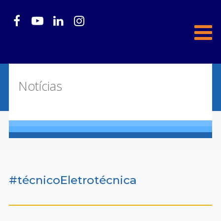
Notícias
#técnicoEletrotécnica