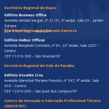
Escritório Regional de Bauru
Edifício Business Office
Avenida Getúlio Vargas, nº 21-51, 3º andar, Sala 33 – Jardim
Europa
Escritório Regional da Baixada Santista
CEP 17017-000 – Bauru/SP
Edifício Helbor Offices
Avenida Benjamin Constant, nº 61, 22º andar, Sala 2207 –
Centro
CEP 11310-500 – São Vicente/SP
Escritório Regional do Vale do Paraíba
Edifício Osvaldo Cruz
Avenida Marechal Floriano Peixoto, nº 347, 9º andar, Sala
910 – Centro
CEP 12210-030 – São José dos Campos/SP
Centro de Inovação e Valoração Profissional Técnica
(INOVATEC)