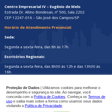
Centro Empresarial IV – Eugênio de Melo
Estrada Dr. Altino Bondesan, nº 500, Sala 2202
CEP 12247-016 – São José dos Campos/SP
Horário de Atendimento Presencial:
Sede:
Segunda a sexta-feira, das 8h às 17h.
Escritórios Regionais:
Segunda a sexta-feira, das 8h30 às 12h e das 13h30 às
16h.
Proteção de Dados
| Utilizamos cookies para melhorar o
desempenho e segurança no site. Ao navegar, você
concorda com a
Política de Cookies
. Conheça os
Termos de
uso
e saiba mais sobre a forma como usamos seus dados
© Copyright 2019 - 2025 | Conselho Regional dos
visitando a
Política de Privacidade
.
Técnicos Industriais do Estado de São Paulo