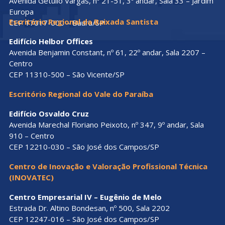
Avenida Getúlio Vargas, nº 21-51, 3º andar, Sala 33 – Jardim
Europa
Escritório Regional da Baixada Santista
CEP 17017-000 – Bauru/SP
Edifício Helbor Offices
Avenida Benjamin Constant, nº 61, 22º andar, Sala 2207 –
Centro
CEP 11310-500 – São Vicente/SP
Escritório Regional do Vale do Paraíba
Edifício Osvaldo Cruz
Avenida Marechal Floriano Peixoto, nº 347, 9º andar, Sala
910 – Centro
CEP 12210-030 – São José dos Campos/SP
Centro de Inovação e Valoração Profissional Técnica
(INOVATEC)
Centro Empresarial IV – Eugênio de Melo
Estrada Dr. Altino Bondesan, nº 500, Sala 2202
CEP 12247-016 – São José dos Campos/SP