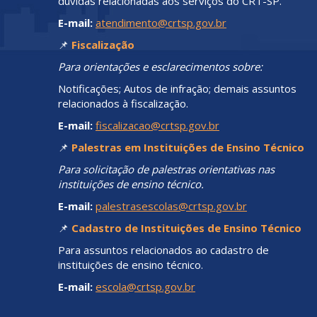
dúvidas relacionadas aos serviços do CRT-SP.
E-mail:
atendimento@crtsp.gov.br
📌
Fiscalização
Para orientações e esclarecimentos sobre:
Notificações; Autos de infração; demais assuntos
relacionados à fiscalização.
E-mail:
fiscalizacao@crtsp.gov.br
📌
Palestras em Instituições de Ensino Técnico
Para solicitação de palestras orientativas nas
instituições de ensino técnico.
E-mail:
palestrasescolas@crtsp.gov.br
📌
Cadastro de Instituições de Ensino Técnico
Para assuntos relacionados ao cadastro de
instituições de ensino técnico.
E-mail:
escola@crtsp.gov.br