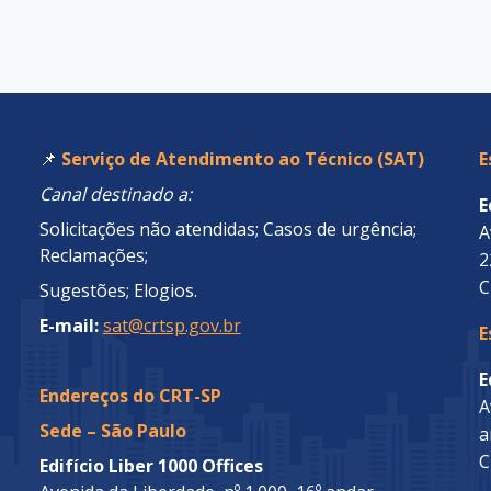
📌
Serviço de Atendimento ao Técnico (SAT)
E
Canal destinado a:
E
Solicitações não atendidas; Casos de urgência;
A
Reclamações;
2
C
Sugestões; Elogios.
E-mail:
sat@crtsp.gov.br
E
E
Endereços do CRT-SP
A
Sede – São Paulo
a
C
Edifício Liber 1000 Offices