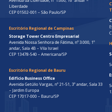
Avenida da Liberdade, nº 1.000, 16º andar –
C
Liberdade
T
CEP 01502-001 – São Paulo/SP
C
E
Escritório Regional de Campinas
C
Storage Tower Centro Empresarial
Avenida Nossa Senhora de Fátima, nº 3.000, 1º
H
andar, Sala 4B – Vila Israel
S
CEP 13478-540 – Americana/SP
S
Escritório Regional de Bauru
E
Edifício Business Office
Avenida Getúlio Vargas, nº 21-51, 3º andar, Sala 33
S
– Jardim Europa
1
CEP 17017-000 – Bauru/SP