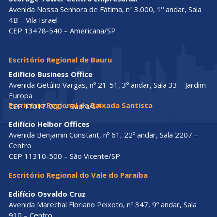
Avenida Nossa Senhora de Fátima, nº 3.000, 1º andar, Sala
4B – Vila Israel
CEP 13478-540 – Americana/SP
Escritório Regional de Bauru
Edifício Business Office
Avenida Getúlio Vargas, nº 21-51, 3º andar, Sala 33 – Jardim
Europa
Escritório Regional da Baixada Santista
CEP 17017-000 – Bauru/SP
Edifício Helbor Offices
Avenida Benjamin Constant, nº 61, 22º andar, Sala 2207 –
Centro
CEP 11310-500 – São Vicente/SP
Escritório Regional do Vale do Paraíba
Edifício Osvaldo Cruz
Avenida Marechal Floriano Peixoto, nº 347, 9º andar, Sala
910 – Centro