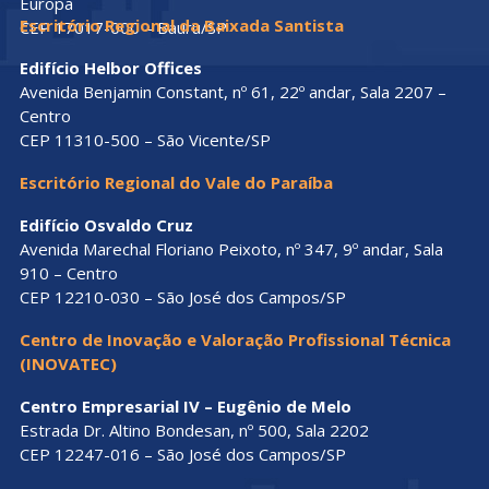
Europa
Escritório Regional da Baixada Santista
CEP 17017-000 – Bauru/SP
Edifício Helbor Offices
Avenida Benjamin Constant, nº 61, 22º andar, Sala 2207 –
Centro
CEP 11310-500 – São Vicente/SP
Escritório Regional do Vale do Paraíba
Edifício Osvaldo Cruz
Avenida Marechal Floriano Peixoto, nº 347, 9º andar, Sala
910 – Centro
CEP 12210-030 – São José dos Campos/SP
Centro de Inovação e Valoração Profissional Técnica
(INOVATEC)
Centro Empresarial IV – Eugênio de Melo
Estrada Dr. Altino Bondesan, nº 500, Sala 2202
CEP 12247-016 – São José dos Campos/SP