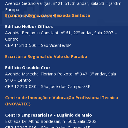
Avenida Getúlio Vargas, nº 21-51, 3º andar, Sala 33 – Jardim
Europa
Escritório Regional da Baixada Santista
CEP 17017-000 – Bauru/SP
Edifício Helbor Offices
Avenida Benjamin Constant, nº 61, 22º andar, Sala 2207 –
Centro
CEP 11310-500 – São Vicente/SP
Escritório Regional do Vale do Paraíba
Edifício Osvaldo Cruz
Avenida Marechal Floriano Peixoto, nº 347, 9º andar, Sala
910 – Centro
CEP 12210-030 – São José dos Campos/SP
Centro de Inovação e Valoração Profissional Técnica
(INOVATEC)
Centro Empresarial IV – Eugênio de Melo
Estrada Dr. Altino Bondesan, nº 500, Sala 2202
CEP 12247-016 – São José dos Campos/SP