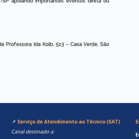
-SP apoiando importantes eventos direta ou
Professora Ida Kolb, 513 – Casa Verde, São
.
📌
Serviço de Atendimento ao Técnico (SAT)
E
Canal destinado a:
E