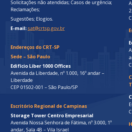
Solicitações não atendidas; Casos de urgência;
A
Reclamações;
2
C
Sugestões; Elogios.
E-mail:
sat@crtsp.gov.br
E
E
Endereços do CRT-SP
A
Sede – São Paulo
a
C
Edifício Liber 1000 Offices
Avenida da Liberdade, nº 1.000, 16º andar –
C
Liberdade
T
CEP 01502-001 – São Paulo/SP
C
E
Escritório Regional de Campinas
C
Storage Tower Centro Empresarial
Avenida Nossa Senhora de Fátima, nº 3.000, 1º
H
andar, Sala 4B – Vila Israel