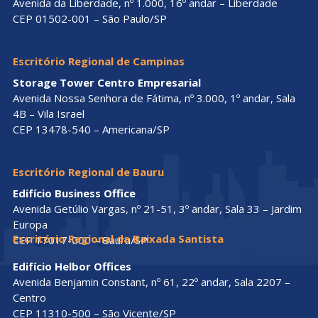
Avenida da Liberdade, nº 1.000, 16º andar – Liberdade
CEP 01502-001 – São Paulo/SP
Escritório Regional de Campinas
Storage Tower Centro Empresarial
Avenida Nossa Senhora de Fátima, nº 3.000, 1º andar, Sala
4B – Vila Israel
CEP 13478-540 – Americana/SP
Escritório Regional de Bauru
Edifício Business Office
Avenida Getúlio Vargas, nº 21-51, 3º andar, Sala 33 – Jardim
Europa
Escritório Regional da Baixada Santista
CEP 17017-000 – Bauru/SP
Edifício Helbor Offices
Avenida Benjamin Constant, nº 61, 22º andar, Sala 2207 –
Centro
CEP 11310-500 – São Vicente/SP