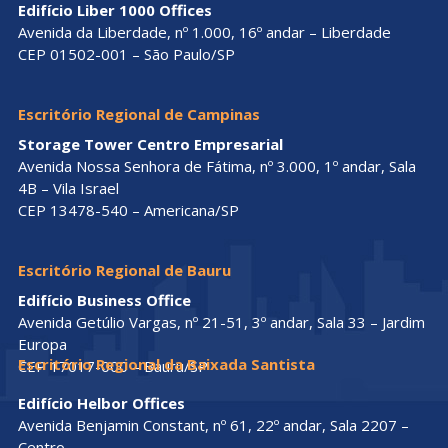
Edifício Liber 1000 Offices
Avenida da Liberdade, nº 1.000, 16º andar – Liberdade
CEP 01502-001 – São Paulo/SP
Escritório Regional de Campinas
Storage Tower Centro Empresarial
Avenida Nossa Senhora de Fátima, nº 3.000, 1º andar, Sala
4B – Vila Israel
CEP 13478-540 – Americana/SP
Escritório Regional de Bauru
Edifício Business Office
Avenida Getúlio Vargas, nº 21-51, 3º andar, Sala 33 – Jardim
Europa
Escritório Regional da Baixada Santista
CEP 17017-000 – Bauru/SP
Edifício Helbor Offices
Avenida Benjamin Constant, nº 61, 22º andar, Sala 2207 –
Centro