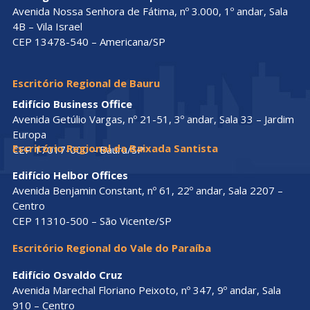
Avenida Nossa Senhora de Fátima, nº 3.000, 1º andar, Sala
4B – Vila Israel
CEP 13478-540 – Americana/SP
Escritório Regional de Bauru
Edifício Business Office
Avenida Getúlio Vargas, nº 21-51, 3º andar, Sala 33 – Jardim
Europa
Escritório Regional da Baixada Santista
CEP 17017-000 – Bauru/SP
Edifício Helbor Offices
Avenida Benjamin Constant, nº 61, 22º andar, Sala 2207 –
Centro
CEP 11310-500 – São Vicente/SP
Escritório Regional do Vale do Paraíba
Edifício Osvaldo Cruz
Avenida Marechal Floriano Peixoto, nº 347, 9º andar, Sala
910 – Centro