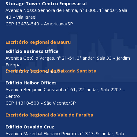
Storage Tower Centro Empresarial
Avenida Nossa Senhora de Fátima, nº 3.000, 1º andar, Sala
4B – Vila Israel
CEP 13478-540 – Americana/SP
Escritório Regional de Bauru
Edifício Business Office
Avenida Getúlio Vargas, nº 21-51, 3º andar, Sala 33 – Jardim
Europa
Escritório Regional da Baixada Santista
CEP 17017-000 – Bauru/SP
Edifício Helbor Offices
Avenida Benjamin Constant, nº 61, 22º andar, Sala 2207 –
Centro
CEP 11310-500 – São Vicente/SP
Escritório Regional do Vale do Paraíba
Edifício Osvaldo Cruz
Avenida Marechal Floriano Peixoto, nº 347, 9º andar, Sala