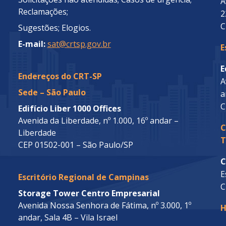
A
Reclamações;
2
C
Sugestões; Elogios.
E-mail:
sat@crtsp.gov.br
E
E
Endereços do CRT-SP
A
Sede – São Paulo
a
C
Edifício Liber 1000 Offices
Avenida da Liberdade, nº 1.000, 16º andar –
C
Liberdade
T
CEP 01502-001 – São Paulo/SP
C
E
Escritório Regional de Campinas
C
Storage Tower Centro Empresarial
Avenida Nossa Senhora de Fátima, nº 3.000, 1º
H
andar, Sala 4B – Vila Israel