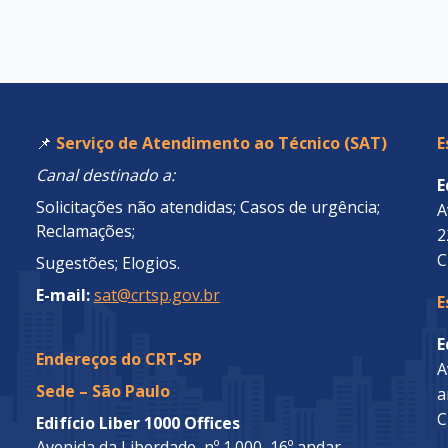
📌
Serviço de Atendimento ao Técnico (SAT)
E
Canal destinado a:
E
Solicitações não atendidas; Casos de urgência;
A
Reclamações;
2
C
Sugestões; Elogios.
E-mail:
sat@crtsp.gov.br
E
E
Endereços do CRT-SP
A
Sede – São Paulo
a
C
Edifício Liber 1000 Offices
Avenida da Liberdade, nº 1.000, 16º andar –