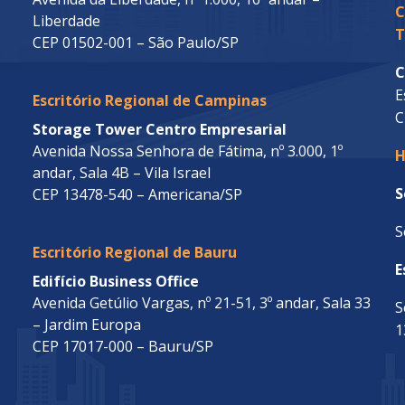
C
Liberdade
T
CEP 01502-001 – São Paulo/SP
C
E
Escritório Regional de Campinas
C
Storage Tower Centro Empresarial
Avenida Nossa Senhora de Fátima, nº 3.000, 1º
H
andar, Sala 4B – Vila Israel
S
CEP 13478-540 – Americana/SP
S
Escritório Regional de Bauru
E
Edifício Business Office
Avenida Getúlio Vargas, nº 21-51, 3º andar, Sala 33
S
– Jardim Europa
1
CEP 17017-000 – Bauru/SP