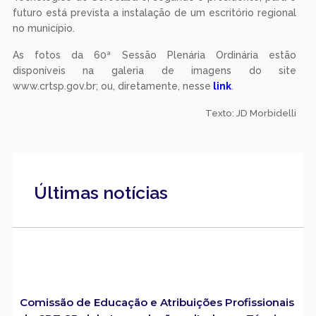
protegida; então, a importância de orientar os profissionais
quanto à obrigatoriedade do registro para o exercício da
atividade ao rigor da legislação vigente, tão essencial
quanto manterem a condição de adimplentes perante o
conselho”, inicia o texto. Seguindo o rito, foi lido o parecer
da Comissão de Tomada de Contas e Orçamento, também
favorável à aprovação; assim entendeu o plenário e
aprovou o referido relatório trimestral.
No penúltimo item da pauta, foram abordados vários
processos de fiscalização, sendo todos aprovados. E nos
assuntos de interesse geral, teceram comentários os
conselheiros Moises Geraldo da Silva, Rafael da Silva e
Sonia Maria de Melo, que solicitou informações quanto às
intenções de realizar atividades em sua cidade. Em tempo,
o CRT-SP já teve a oportunidade de visitar o Parque
Tecnológico de Sorocaba e, segundo o presidente, para o
futuro está prevista a instalação de um escritório regional
no município.
As fotos da 60ª Sessão Plenária Ordinária estão