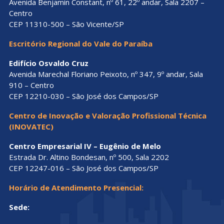
Escritório Regional de Campinas
Storage Tower Centro Empresarial
Avenida Nossa Senhora de Fátima, nº 3.000, 1º andar, Sala
4B – Vila Israel
CEP 13478-540 – Americana/SP
Escritório Regional de Bauru
Edifício Business Office
Avenida Getúlio Vargas, nº 21-51, 3º andar, Sala 33 – Jardim
Europa
Escritório Regional da Baixada Santista
CEP 17017-000 – Bauru/SP
Edifício Helbor Offices
Avenida Benjamin Constant, nº 61, 22º andar, Sala 2207 –
Centro
CEP 11310-500 – São Vicente/SP
Escritório Regional do Vale do Paraíba