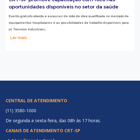
consolidaram as ações da pasta para apresentação em plenária (mais…)
Ler mais...
CRT-SP marca presença no 55º Circuito Nacional
do Setor Elétrico em Goiânia
O evento foca na liderança e valorização profissional do Técnico Industrial que
lida diretamente com o setor elétrico (mais…)
Ler mais...
CRT-SP promove capacitação com foco nas
oportunidades disponíveis no setor da saúde
Evento gratuito aborda a escassez de mão de obra qualificada no mercado de
equipamentos hospitalares e as possibilidades de trabalho disponíveis para
os Técnicos Industriais…