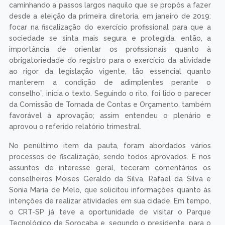
Integrado do 1º
Trimestre de 2024,
em atendimento à
Instrução Normativa
TCU nº 84/2020 e
às resoluções do
CFT. “Chegamos ao
final do primeiro
trimestre de 2024,
Mesaque Araújo da Silva:
com o CRT-SP
apresentação do Relatório de
caminhando a
Gestão Integrado do 1º Trimestre
passos largos
de 2024; ao lado, Isaque
naquilo que se
Natanael Silveira Perotti e a
propôs a fazer
leitura do parecer da Comissão
desde a eleição da
de Tomada de Contas e
primeira diretoria,
Orçamento
em janeiro de 2019:
focar na fiscalização
do exercício
profissional para que a sociedade se sinta mais segura e