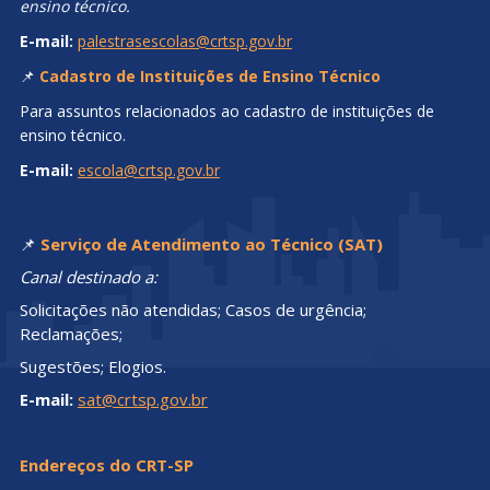
boletos;
Atribuições profissionais; Emissão de Termo de
Responsabilidade Técnica (TRT); Prazos e demais dúvidas
relacionadas aos serviços do CRT-SP.
E-mail:
atendimento@crtsp.gov.br
📌
Fiscalização
Para orientações e esclarecimentos sobre:
Notificações; Autos de infração; demais assuntos relacionados
à fiscalização.
E-mail:
fiscalizacao@crtsp.gov.br
📌
Palestras em Instituições de Ensino Técnico
Para solicitação de palestras orientativas nas instituições de
ensino técnico.
E-mail:
palestrasescolas@crtsp.gov.br
📌
Cadastro de Instituições de Ensino Técnico