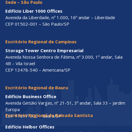
Para assuntos relacionados ao cadastro de instituições de
ensino técnico.
E-mail:
escola@crtsp.gov.br
📌
Serviço de Atendimento ao Técnico (SAT)
Canal destinado a:
Solicitações não atendidas; Casos de urgência;
Reclamações;
Sugestões; Elogios.
E-mail:
sat@crtsp.gov.br
Endereços do CRT-SP
Sede – São Paulo
Edifício Liber 1000 Offices
Avenida da Liberdade, nº 1.000, 16º andar – Liberdade
CEP 01502-001 – São Paulo/SP