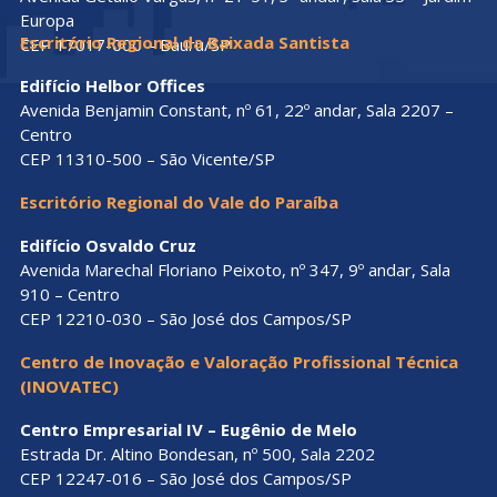
Europa
Escritório Regional da Baixada Santista
CEP 17017-000 – Bauru/SP
Edifício Helbor Offices
Avenida Benjamin Constant, nº 61, 22º andar, Sala 2207 –
Centro
CEP 11310-500 – São Vicente/SP
Escritório Regional do Vale do Paraíba
Edifício Osvaldo Cruz
Avenida Marechal Floriano Peixoto, nº 347, 9º andar, Sala
910 – Centro
CEP 12210-030 – São José dos Campos/SP
Centro de Inovação e Valoração Profissional Técnica
(INOVATEC)
Centro Empresarial IV – Eugênio de Melo
Estrada Dr. Altino Bondesan, nº 500, Sala 2202
CEP 12247-016 – São José dos Campos/SP