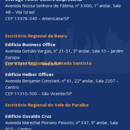
Avenida Nossa Senhora de Fátima, nº 3.000, 1º andar, Sala
4B – Vila Israel
CEP 13478-540 – Americana/SP
Escritório Regional de Bauru
Edifício Business Office
Avenida Getúlio Vargas, nº 21-51, 3º andar, Sala 33 – Jardim
Europa
Escritório Regional da Baixada Santista
CEP 17017-000 – Bauru/SP
Edifício Helbor Offices
Avenida Benjamin Constant, nº 61, 22º andar, Sala 2207 –
Centro
CEP 11310-500 – São Vicente/SP
Escritório Regional do Vale do Paraíba
Edifício Osvaldo Cruz
Avenida Marechal Floriano Peixoto, nº 347, 9º andar, Sala
910 – Centro