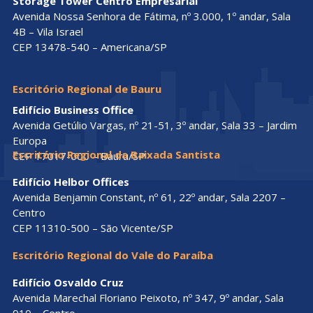
Storage Tower Centro Empresarial
Avenida Nossa Senhora de Fátima, nº 3.000, 1º andar, Sala
4B – Vila Israel
CEP 13478-540 – Americana/SP
Escritório Regional de Bauru
Edifício Business Office
Avenida Getúlio Vargas, nº 21-51, 3º andar, Sala 33 – Jardim
Europa
Escritório Regional da Baixada Santista
CEP 17017-000 – Bauru/SP
Edifício Helbor Offices
Avenida Benjamin Constant, nº 61, 22º andar, Sala 2207 –
Centro
CEP 11310-500 – São Vicente/SP
Escritório Regional do Vale do Paraíba
Edifício Osvaldo Cruz
Avenida Marechal Floriano Peixoto, nº 347, 9º andar, Sala