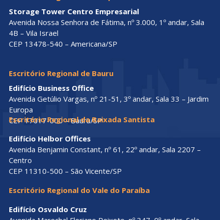
Storage Tower Centro Empresarial
Avenida Nossa Senhora de Fátima, nº 3.000, 1º andar, Sala
4B – Vila Israel
CEP 13478-540 – Americana/SP
Escritório Regional de Bauru
Edifício Business Office
Avenida Getúlio Vargas, nº 21-51, 3º andar, Sala 33 – Jardim
Europa
Escritório Regional da Baixada Santista
CEP 17017-000 – Bauru/SP
Edifício Helbor Offices
Avenida Benjamin Constant, nº 61, 22º andar, Sala 2207 –
Centro
CEP 11310-500 – São Vicente/SP
Escritório Regional do Vale do Paraíba
Edifício Osvaldo Cruz
Avenida Marechal Floriano Peixoto, nº 347, 9º andar, Sala