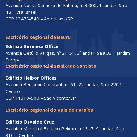
Avenida Nossa Senhora de Fátima, nº 3.000, 1º andar, Sala
4B – Vila Israel
CEP 13478-540 – Americana/SP
Escritório Regional de Bauru
Edifício Business Office
Avenida Getúlio Vargas, nº 21-51, 3º andar, Sala 33 – Jardim
Europa
Escritório Regional da Baixada Santista
CEP 17017-000 – Bauru/SP
Edifício Helbor Offices
Avenida Benjamin Constant, nº 61, 22º andar, Sala 2207 –
Centro
CEP 11310-500 – São Vicente/SP
Escritório Regional do Vale do Paraíba
Edifício Osvaldo Cruz
Avenida Marechal Floriano Peixoto, nº 347, 9º andar, Sala
910 – Centro