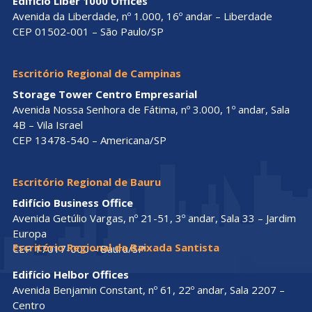
Edifício Liber 1000 Offices
Avenida da Liberdade, nº 1.000, 16º andar – Liberdade
CEP 01502-001 – São Paulo/SP
Escritório Regional de Campinas
Storage Tower Centro Empresarial
Avenida Nossa Senhora de Fátima, nº 3.000, 1º andar, Sala
4B – Vila Israel
CEP 13478-540 – Americana/SP
Escritório Regional de Bauru
Edifício Business Office
Avenida Getúlio Vargas, nº 21-51, 3º andar, Sala 33 – Jardim
Europa
Escritório Regional da Baixada Santista
CEP 17017-000 – Bauru/SP
Edifício Helbor Offices
Avenida Benjamin Constant, nº 61, 22º andar, Sala 2207 –
Centro