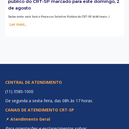
público do CRT-SP marcado para este domingo, 2
de agosto
Saiba onde você fará o Processo Seletivo Público do CRT-SP 2026 (mais…)
Ler mais...
CENTRAL DE ATENDIMENTO
(11) 3580-1000
De segunda a sexta-feira, das 08h às 17 horas.
CANAIS DE ATENDIMENTO CRT-SP
📌
Atendimento Geral
Para orientações e esclarecimentos sobre: