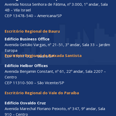
Avenida Nossa Senhora de Fátima, nº 3.000, 1º andar, Sala
4B – Vila Israel
CEP 13478-540 – Americana/SP
Escritório Regional de Bauru
Edifício Business Office
Avenida Getúlio Vargas, nº 21-51, 3º andar, Sala 33 – Jardim
Europa
Escritório Regional da Baixada Santista
CEP 17017-000 – Bauru/SP
Edifício Helbor Offices
Avenida Benjamin Constant, nº 61, 22º andar, Sala 2207 –
Centro
CEP 11310-500 – São Vicente/SP
Escritório Regional do Vale do Paraíba
Edifício Osvaldo Cruz
Avenida Marechal Floriano Peixoto, nº 347, 9º andar, Sala
910 – Centro