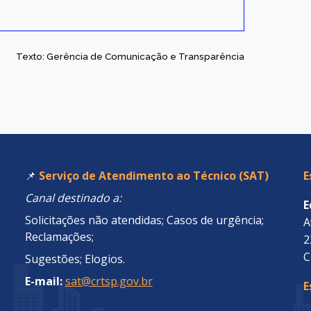
Texto: Gerência de Comunicação e Transparência
📌
Serviço de Atendimento ao Técnico (SAT)
E
Canal destinado a:
E
Solicitações não atendidas; Casos de urgência;
A
Reclamações;
2
C
Sugestões; Elogios.
E-mail:
sat@crtsp.gov.br
E