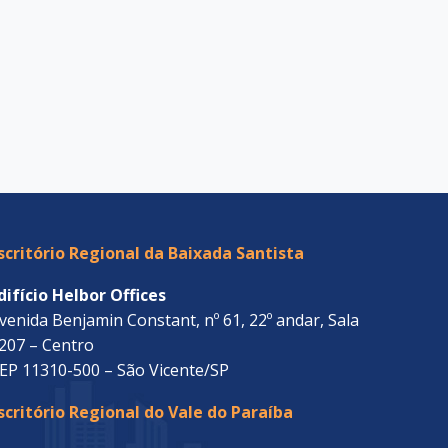
scritório Regional da Baixada Santista
difício Helbor Offices
venida Benjamin Constant, nº 61, 22º andar, Sala
207 – Centro
EP 11310-500 – São Vicente/SP
scritório Regional do Vale do Paraíba