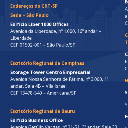
E
Endereços do CRT-SP
A
Sede – São Paulo
a
C
Edifício Liber 1000 Offices
Avenida da Liberdade, nº 1.000, 16º andar –
C
Liberdade
T
CEP 01502-001 – São Paulo/SP
C
E
Escritório Regional de Campinas
C
Storage Tower Centro Empresarial
Avenida Nossa Senhora de Fátima, nº 3.000, 1º
H
andar, Sala 4B – Vila Israel
S
CEP 13478-540 – Americana/SP
S
Escritório Regional de Bauru
E
Edifício Business Office
Avenida Getúlio Vargas, nº 21-51, 3º andar, Sala 33