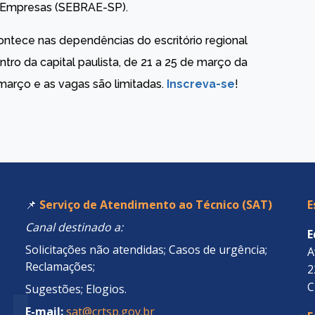
s Empresas (SEBRAE-SP).
ontece nas dependências do escritório regional
tro da capital paulista, de 21 a 25 de março da
 março e as vagas são limitadas.
Inscreva-se
!
📌
Serviço de Atendimento ao Técnico (SAT)
E
Canal destinado a:
E
Solicitações não atendidas; Casos de urgência;
A
Reclamações;
2
C
Sugestões; Elogios.
E-mail:
sat@crtsp.gov.br