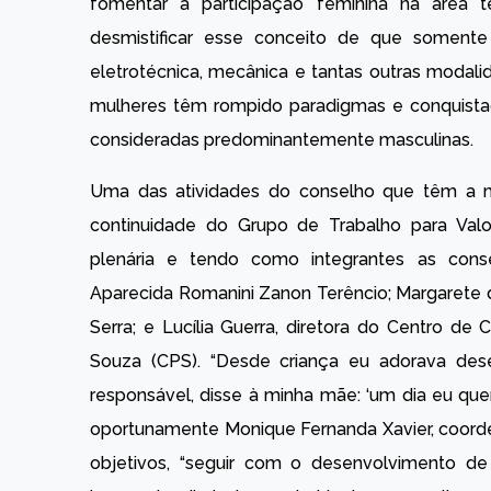
fomentar a participação feminina na área t
desmistificar esse conceito de que soment
eletrotécnica, mecânica e tantas outras modal
mulheres têm rompido paradigmas e conquist
consideradas predominantemente masculinas.
Uma das atividades do conselho que têm a 
continuidade do Grupo de Trabalho para Valo
plenária e tendo como integrantes as cons
Aparecida Romanini Zanon Terêncio; Margarete 
Serra; e Lucília Guerra, diretora do Centro d
Souza (CPS). “Desde criança eu adorava d
responsável, disse à minha mãe: ‘um dia eu qu
oportunamente Monique Fernanda Xavier, coorde
objetivos, “seguir com o desenvolvimento de