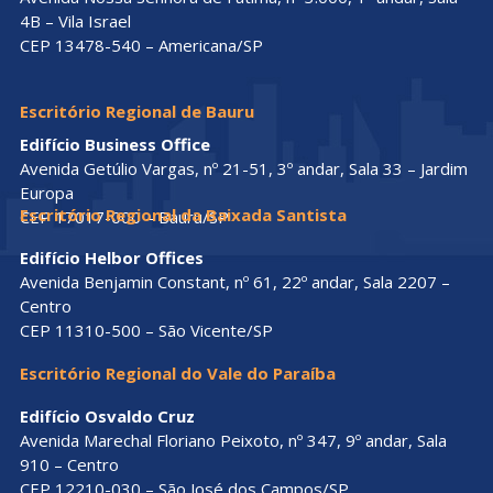
4B – Vila Israel
CEP 13478-540 – Americana/SP
Escritório Regional de Bauru
Edifício Business Office
Avenida Getúlio Vargas, nº 21-51, 3º andar, Sala 33 – Jardim
Europa
Escritório Regional da Baixada Santista
CEP 17017-000 – Bauru/SP
Edifício Helbor Offices
Avenida Benjamin Constant, nº 61, 22º andar, Sala 2207 –
Centro
CEP 11310-500 – São Vicente/SP
Escritório Regional do Vale do Paraíba
Edifício Osvaldo Cruz
Avenida Marechal Floriano Peixoto, nº 347, 9º andar, Sala
910 – Centro
CEP 12210-030 – São José dos Campos/SP