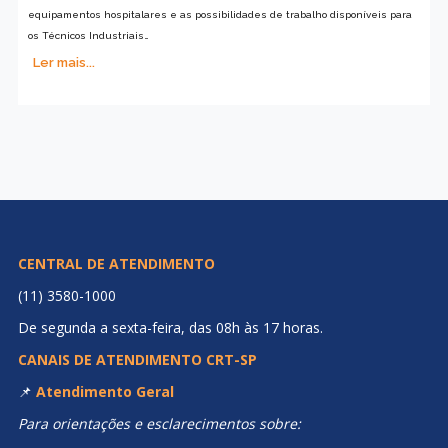
equipamentos hospitalares e as possibilidades de trabalho disponíveis para
os Técnicos Industriais…
Ler mais...
CENTRAL DE ATENDIMENTO
(11) 3580-1000
De segunda a sexta-feira, das 08h às 17 horas.
CANAIS DE ATENDIMENTO CRT-SP
📌
Atendimento Geral
Para orientações e esclarecimentos sobre: