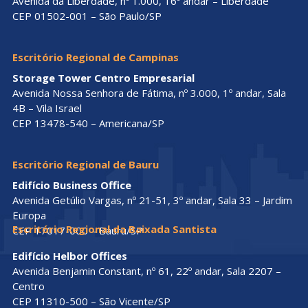
Avenida da Liberdade, nº 1.000, 16º andar – Liberdade
CEP 01502-001 – São Paulo/SP
Escritório Regional de Campinas
Storage Tower Centro Empresarial
Avenida Nossa Senhora de Fátima, nº 3.000, 1º andar, Sala
4B – Vila Israel
CEP 13478-540 – Americana/SP
Escritório Regional de Bauru
Edifício Business Office
Avenida Getúlio Vargas, nº 21-51, 3º andar, Sala 33 – Jardim
Europa
Escritório Regional da Baixada Santista
CEP 17017-000 – Bauru/SP
Edifício Helbor Offices
Avenida Benjamin Constant, nº 61, 22º andar, Sala 2207 –
Centro
CEP 11310-500 – São Vicente/SP