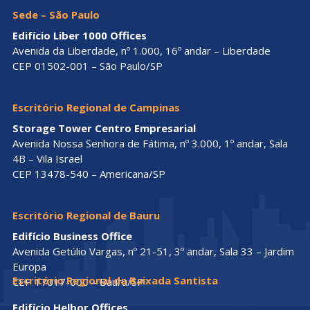
Sede – São Paulo
Edifício Liber 1000 Offices
Avenida da Liberdade, nº 1.000, 16º andar – Liberdade
CEP 01502-001 – São Paulo/SP
Escritório Regional de Campinas
Storage Tower Centro Empresarial
Avenida Nossa Senhora de Fátima, nº 3.000, 1º andar, Sala
4B – Vila Israel
CEP 13478-540 – Americana/SP
Escritório Regional de Bauru
Edifício Business Office
Avenida Getúlio Vargas, nº 21-51, 3º andar, Sala 33 – Jardim
Europa
Escritório Regional da Baixada Santista
CEP 17017-000 – Bauru/SP
Edifício Helbor Offices