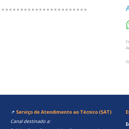
C
A
2
📌
Serviço de Atendimento ao Técnico (SAT)
E
Canal destinado a:
E