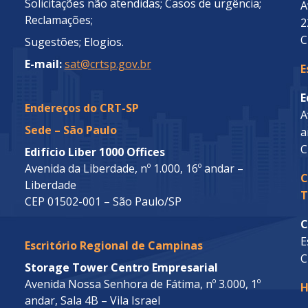
Solicitações não atendidas; Casos de urgência;
A
Reclamações;
2
C
Sugestões; Elogios.
E-mail:
sat@crtsp.gov.br
E
E
Endereços do CRT-SP
A
Sede – São Paulo
a
C
Edifício Liber 1000 Offices
Avenida da Liberdade, nº 1.000, 16º andar –
C
Liberdade
T
CEP 01502-001 – São Paulo/SP
C
E
Escritório Regional de Campinas
C
Storage Tower Centro Empresarial
Avenida Nossa Senhora de Fátima, nº 3.000, 1º
H
andar, Sala 4B – Vila Israel