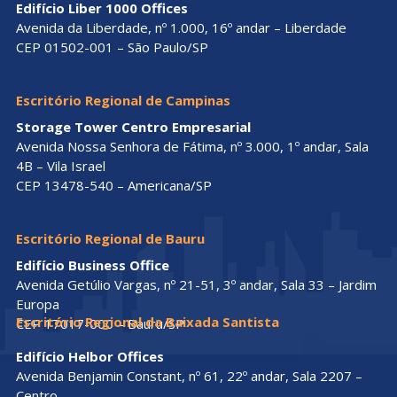
Edifício Liber 1000 Offices
Avenida da Liberdade, nº 1.000, 16º andar – Liberdade
CEP 01502-001 – São Paulo/SP
Escritório Regional de Campinas
Storage Tower Centro Empresarial
Avenida Nossa Senhora de Fátima, nº 3.000, 1º andar, Sala
4B – Vila Israel
CEP 13478-540 – Americana/SP
Escritório Regional de Bauru
Edifício Business Office
Avenida Getúlio Vargas, nº 21-51, 3º andar, Sala 33 – Jardim
Europa
Escritório Regional da Baixada Santista
CEP 17017-000 – Bauru/SP
Edifício Helbor Offices
Avenida Benjamin Constant, nº 61, 22º andar, Sala 2207 –
Centro