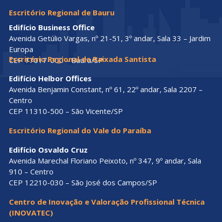
Escritório Regional de Bauru
Edifício Business Office
Avenida Getúlio Vargas, nº 21-51, 3º andar, Sala 33 – Jardim
Europa
Escritório Regional da Baixada Santista
CEP 17017-000 – Bauru/SP
Edifício Helbor Offices
Avenida Benjamin Constant, nº 61, 22º andar, Sala 2207 –
Centro
CEP 11310-500 – São Vicente/SP
Escritório Regional do Vale do Paraíba
Edifício Osvaldo Cruz
Avenida Marechal Floriano Peixoto, nº 347, 9º andar, Sala
910 – Centro
CEP 12210-030 – São José dos Campos/SP
Centro de Inovação e Valoração Profissional Técnica
(INOVATEC)