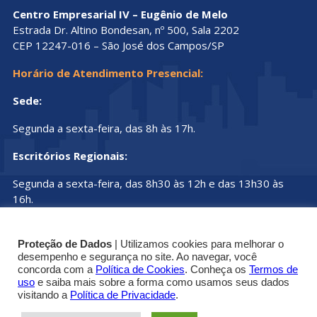
Centro Empresarial IV – Eugênio de Melo
Estrada Dr. Altino Bondesan, nº 500, Sala 2202
CEP 12247-016 – São José dos Campos/SP
Horário de Atendimento Presencial:
Sede:
Segunda a sexta-feira, das 8h às 17h.
Escritórios Regionais:
Segunda a sexta-feira, das 8h30 às 12h e das 13h30 às
16h.
Proteção de Dados
| Utilizamos cookies para melhorar o
desempenho e segurança no site. Ao navegar, você
concorda com a
Política de Cookies
. Conheça os
Termos de
uso
e saiba mais sobre a forma como usamos seus dados
© Copyright 2019 - 2025 | Conselho Regional dos
visitando a
Política de Privacidade
.
Técnicos Industriais do Estado de São Paulo