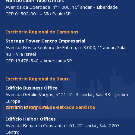
Edifício Liber 1000 Offices
Avenida da Liberdade, nº 1.000, 16º andar – Liberdade
CEP 01502-001 – São Paulo/SP
Escritório Regional de Campinas
Storage Tower Centro Empresarial
Avenida Nossa Senhora de Fátima, nº 3.000, 1º andar, Sala
4B – Vila Israel
CEP 13478-540 – Americana/SP
Escritório Regional de Bauru
Edifício Business Office
Avenida Getúlio Vargas, nº 21-51, 3º andar, Sala 33 – Jardim
Europa
Escritório Regional da Baixada Santista
CEP 17017-000 – Bauru/SP
Edifício Helbor Offices
Avenida Benjamin Constant, nº 61, 22º andar, Sala 2207 –
Centro