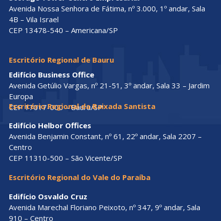
Avenida Nossa Senhora de Fátima, nº 3.000, 1º andar, Sala
4B – Vila Israel
CEP 13478-540 – Americana/SP
Escritório Regional de Bauru
Edifício Business Office
Avenida Getúlio Vargas, nº 21-51, 3º andar, Sala 33 – Jardim
Europa
Escritório Regional da Baixada Santista
CEP 17017-000 – Bauru/SP
Edifício Helbor Offices
Avenida Benjamin Constant, nº 61, 22º andar, Sala 2207 –
Centro
CEP 11310-500 – São Vicente/SP
Escritório Regional do Vale do Paraíba
Edifício Osvaldo Cruz
Avenida Marechal Floriano Peixoto, nº 347, 9º andar, Sala
910 – Centro