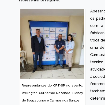
representante regional.
Apesar 
os padr
com a p
fabrica
troca de
uma de 
Carmosi
técnico 
atividad
à socied
ferrame
Representantes do CRT-SP no evento:
também
Welington Guilherme Rezende, Sidney
determin
de Souza Junior e Carmosinda Santos