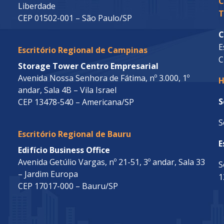
C
Liberdade
T
CEP 01502-001 – São Paulo/SP
C
E
Escritório Regional de Campinas
C
Storage Tower Centro Empresarial
Avenida Nossa Senhora de Fátima, nº 3.000, 1º
H
andar, Sala 4B – Vila Israel
S
CEP 13478-540 – Americana/SP
S
Escritório Regional de Bauru
E
Edifício Business Office
Avenida Getúlio Vargas, nº 21-51, 3º andar, Sala 33
S
– Jardim Europa
1
CEP 17017-000 – Bauru/SP