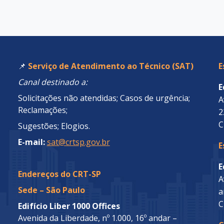
📌
Serviço de Atendimento ao Técnico (SAT)
E
Canal destinado a:
E
Solicitações não atendidas; Casos de urgência;
A
Reclamações;
2
C
Sugestões; Elogios.
E-mail:
sat@crtsp.gov.br
E
E
Endereços do CRT-SP
A
Sede – São Paulo
a
C
Edifício Liber 1000 Offices
Avenida da Liberdade, nº 1.000, 16º andar –