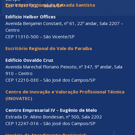
Escritório Regional da Baixada Santista
CEP 17017-000 – Bauru/SP
Edifício Helbor Offices
Avenida Benjamin Constant, nº 61, 22º andar, Sala 2207 –
Centro
CEP 11310-500 – São Vicente/SP
Escritório Regional do Vale do Paraíba
Edifício Osvaldo Cruz
Avenida Marechal Floriano Peixoto, nº 347, 9º andar, Sala
910 – Centro
CEP 12210-030 – São José dos Campos/SP
Centro de Inovação e Valoração Profissional Técnica
(INOVATEC)
Centro Empresarial IV – Eugênio de Melo
Estrada Dr. Altino Bondesan, nº 500, Sala 2202
CEP 12247-016 – São José dos Campos/SP
Horário de Atendimento Presencial: