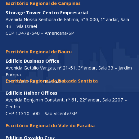
Escritório Regional de Campinas
Storage Tower Centro Empresarial
Avenida Nossa Senhora de Fátima, nº 3.000, 1º andar, Sala
4B – Vila Israel
CEP 13478-540 – Americana/SP
Escritório Regional de Bauru
Edifício Business Office
Avenida Getúlio Vargas, nº 21-51, 3º andar, Sala 33 – Jardim
Europa
Escritório Regional da Baixada Santista
CEP 17017-000 – Bauru/SP
Edifício Helbor Offices
Avenida Benjamin Constant, nº 61, 22º andar, Sala 2207 –
Centro
CEP 11310-500 – São Vicente/SP
Escritório Regional do Vale do Paraíba
Edifício Osvaldo Cruz