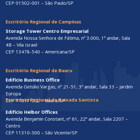
CEP 01502-001 – São Paulo/SP
Escritório Regional de Campinas
Storage Tower Centro Empresarial
Avenida Nossa Senhora de Fátima, nº 3.000, 1º andar, Sala
4B – Vila Israel
CEP 13478-540 – Americana/SP
Escritório Regional de Bauru
Edifício Business Office
Avenida Getúlio Vargas, nº 21-51, 3º andar, Sala 33 – Jardim
Europa
Escritório Regional da Baixada Santista
CEP 17017-000 – Bauru/SP
Edifício Helbor Offices
Avenida Benjamin Constant, nº 61, 22º andar, Sala 2207 –
Centro
CEP 11310-500 – São Vicente/SP