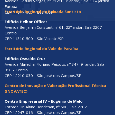
Avenida Getúlio Vargas, nº 21-51, 3º andar, Sala 33 – Jardim
Europa
Escritório Regional da Baixada Santista
CEP 17017-000 – Bauru/SP
Edifício Helbor Offices
Avenida Benjamin Constant, nº 61, 22º andar, Sala 2207 –
Centro
CEP 11310-500 – São Vicente/SP
Escritório Regional do Vale do Paraíba
Edifício Osvaldo Cruz
Avenida Marechal Floriano Peixoto, nº 347, 9º andar, Sala
910 – Centro
CEP 12210-030 – São José dos Campos/SP
Centro de Inovação e Valoração Profissional Técnica
(INOVATEC)
Centro Empresarial IV – Eugênio de Melo
Estrada Dr. Altino Bondesan, nº 500, Sala 2202
CEP 12247-016 – São José dos Campos/SP