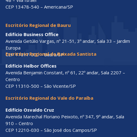
4B – Vila Israel
CEP 13478-540 – Americana/SP
Escritório Regional de Bauru
Edifício Business Office
Avenida Getúlio Vargas, nº 21-51, 3º andar, Sala 33 – Jardim
Europa
Escritório Regional da Baixada Santista
CEP 17017-000 – Bauru/SP
Edifício Helbor Offices
Avenida Benjamin Constant, nº 61, 22º andar, Sala 2207 –
Centro
CEP 11310-500 – São Vicente/SP
Escritório Regional do Vale do Paraíba
Edifício Osvaldo Cruz
Avenida Marechal Floriano Peixoto, nº 347, 9º andar, Sala
910 – Centro
CEP 12210-030 – São José dos Campos/SP