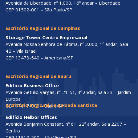
Avenida da Liberdade, nº 1.000, 16º andar – Liberdade
CEP 01502-001 – São Paulo/SP
Escritório Regional de Campinas
Storage Tower Centro Empresarial
Avenida Nossa Senhora de Fátima, nº 3.000, 1º andar, Sala
4B – Vila Israel
CEP 13478-540 – Americana/SP
Escritório Regional de Bauru
Edifício Business Office
Avenida Getúlio Vargas, nº 21-51, 3º andar, Sala 33 – Jardim
Europa
Escritório Regional da Baixada Santista
CEP 17017-000 – Bauru/SP
Edifício Helbor Offices
Avenida Benjamin Constant, nº 61, 22º andar, Sala 2207 –
Centro
CEP 11310-500 – São Vicente/SP