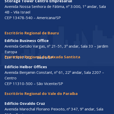
Storage Tower Centro Empresarial
Avenida Nossa Senhora de Fátima, nº 3.000, 1º andar, Sala
4B – Vila Israel
CEP 13478-540 – Americana/SP
Escritório Regional de Bauru
Edifício Business Office
Avenida Getúlio Vargas, nº 21-51, 3º andar, Sala 33 – Jardim
Europa
Escritório Regional da Baixada Santista
CEP 17017-000 – Bauru/SP
Edifício Helbor Offices
Avenida Benjamin Constant, nº 61, 22º andar, Sala 2207 –
Centro
CEP 11310-500 – São Vicente/SP
Escritório Regional do Vale do Paraíba
Edifício Osvaldo Cruz
Avenida Marechal Floriano Peixoto, nº 347, 9º andar, Sala