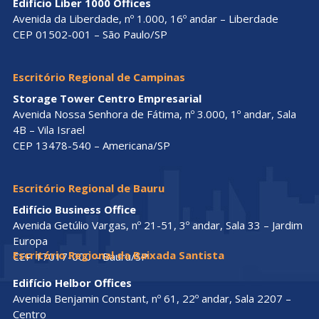
Edifício Liber 1000 Offices
Avenida da Liberdade, nº 1.000, 16º andar – Liberdade
CEP 01502-001 – São Paulo/SP
Escritório Regional de Campinas
Storage Tower Centro Empresarial
Avenida Nossa Senhora de Fátima, nº 3.000, 1º andar, Sala
4B – Vila Israel
CEP 13478-540 – Americana/SP
Escritório Regional de Bauru
Edifício Business Office
Avenida Getúlio Vargas, nº 21-51, 3º andar, Sala 33 – Jardim
Europa
Escritório Regional da Baixada Santista
CEP 17017-000 – Bauru/SP
Edifício Helbor Offices
Avenida Benjamin Constant, nº 61, 22º andar, Sala 2207 –
Centro