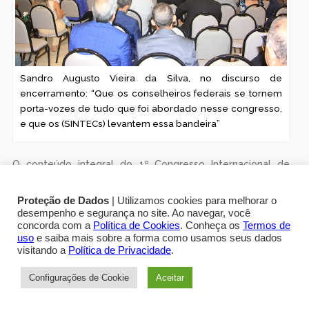
Sandro Augusto Vieira da Silva, no discurso de
encerramento: “Que os conselheiros federais se tornem
porta-vozes de tudo que foi abordado nesse congresso,
e que os (SINTECs) levantem essa bandeira”
O conteúdo integral do 1º Congresso Internacional de
Qualificação Profissional está disponível no canal do
YouTube
do CRT-BA.
Proteção de Dados
| Utilizamos cookies para melhorar o
desempenho e segurança no site. Ao navegar, você
concorda com a
Política de Cookies
. Conheça os
Termos de
uso
e saiba mais sobre a forma como usamos seus dados
visitando a
Política de Privacidade
.
1º
Configurações de Cookie
Aceitar