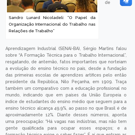
de
Sandro Lunard Nicoladeli: “O Papel da
Organização Internacional do Trabalho nas
Relações de Trabalho”
Aprendizagem Industrial (SENAI-BA), Sérgio Martins falou
sobre “A Formação Técnica para o Trabalho Internacional”,
resgatando, de antemão, fatos importantes que norteiam
a evolução do ensino técnico no país, desde a fundação
das primeiras escolas de aprendizes artífices pelo então
presidente da República, Nilo Peçanha, em 1909. Traça
também um comparativo com a educação profissional no
mundo, indicando que em países da União Europeia o
índice de estudantes do ensino médio que seguem para a
ensino técnico alcança 49,9%, ao passo no que Brasil é de
aproximadamente 12%. Diante desses números, aponta
uma preocupação: “Há vagas nas indústrias, mas não tem
gente qualificada para ocupar esses espaços; e a
formação técnica exige o saber fazer”. É aí que entram as